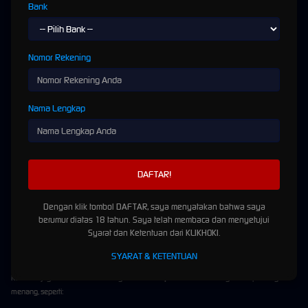
Bank
3. Transaksi Aman dan Cepat
Tidak perlu khawatir tentang
deposit dan withdraw
karena KLIKHOKI menyediakan sistem
Nomor Rekening
transaksi yang
super cepat dan aman
, termasuk:
Transfer Bank Lokal (BCA, BRI, Mandiri, BNI, dll.)
E-Wallet (DANA, OVO, GoPay, LinkAja)
Nama Lengkap
Pulsa Telkomsel dan XL tanpa potongan
4. Layanan Pelanggan 24 Jam
Tim customer service KLIKHOKI selalu siap membantu kapan saja. Jika ada kendala, kamu
bisa langsung menghubungi
live chat atau WhatsApp
untuk mendapatkan bantuan
Dengan klik tombol DAFTAR, saya menyatakan bahwa saya
dengan cepat.
berumur diatas 18 tahun. Saya telah membaca dan menyetujui
Syarat dan Ketentuan dari KLIKHOKI.
5. Bonus dan Promo Menarik
SYARAT & KETENTUAN
KLIKHOKI juga menawarkan berbagai
bonus dan promo
untuk meningkatkan peluang
menang, seperti: