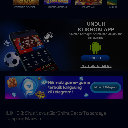
FORTUNE GEMS 500
DJ BOOM BOOM
POKER WIN
MAHJONG WAYS
UNDUH
KLIKHOKI APP
Nikmati berbagai permainan dalam satu
genggaman
UNDUH
PANDUAN INSTALASI
KLIKHOKI: Situs Nexus Slot Online Gacor Terpercaya
Gampang Maxwin