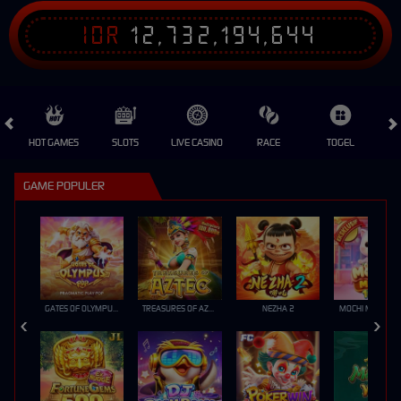
IDR
12,732,194,644
HOT GAMES
SLOTS
LIVE CASINO
RACE
TOGEL
OL
GAME POPULER
GATES OF OLYMPUS POP
TREASURES OF AZTEC
NEZHA 2
MOCHI MANIA 1