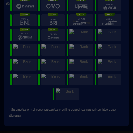
* Selama bank maintenance dan bank offline deposit dan penarikan tidak dapat
diproses